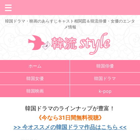
韓国ドラマ・映画のあらすじキャスト相関図＆韓流俳優・女優のエンタ
メ情報
ホーム
韓国俳優
韓国女優
韓国ドラマ
韓国映画
k-pop
韓国ドラマのラインナップが豊富！
《今なら31日間無料視聴》
>> 今オススメの韓国ドラマ作品はこちら <<