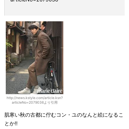
http://news.kstyle.com/article.ksn?
articleNo=2079036より引用
肌寒い秋の古都に佇むコン・ユのなんと絵になるこ
とか!!