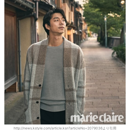
http://news.kstyle.com/article.ksn?articleNo=2079036より引用