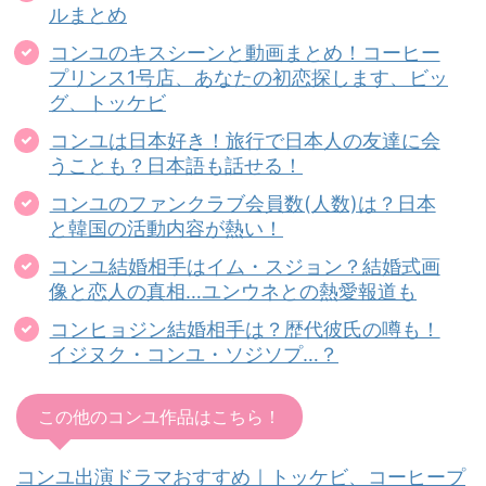
ルまとめ
コンユのキスシーンと動画まとめ！コーヒー
プリンス1号店、あなたの初恋探します、ビッ
グ、トッケビ
コンユは日本好き！旅行で日本人の友達に会
うことも？日本語も話せる！
コンユのファンクラブ会員数(人数)は？日本
と韓国の活動内容が熱い！
コンユ結婚相手はイム・スジョン？結婚式画
像と恋人の真相…ユンウネとの熱愛報道も
コンヒョジン結婚相手は？歴代彼氏の噂も！
イジヌク・コンユ・ソジソプ…？
この他のコンユ作品はこちら！
コンユ出演ドラマおすすめ｜トッケビ、コーヒープ