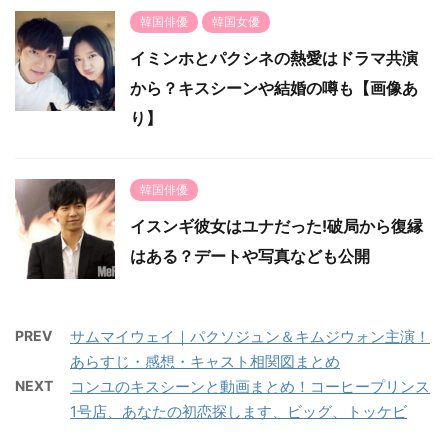
韓国俳優
韓国女優
イミンホとパクシネの熱愛はドラマ共演
から？キスシーンや結婚の噂も【画像あ
り】
韓国俳優
イスンギ彼女はユナだった!破局から復縁
はある？デートや写真なども公開
PREV
サムマイウェイ｜パクソジュン＆キムジウォン主演！
あらすじ・感想・キャスト相関図まとめ
NEXT
コンユのキスシーンと動画まとめ！コーヒープリンス
1号店、あなたの初恋探します、ビッグ、トッケビ