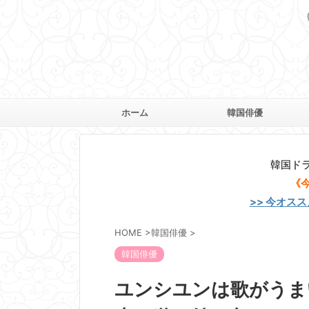
ホーム
韓国俳優
韓国ド
《
>> 今オス
HOME
>
韓国俳優
>
韓国俳優
ユンシユンは歌がうま