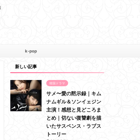
報
k-pop
新しい記事
韓国ドラマ
サメ〜愛の黙示録｜キム
ナムギル＆ソンイェジン
主演！感想と見どころま
とめ｜切ない復讐劇を描
いたサスペンス・ラブス
トーリー