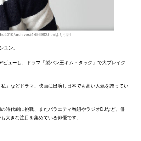
p/zinho2010/archives/4456982.htmlより引用
シユン。
でデビューし、ドラマ「製パン王キム・タック」で大ブレイク
と私」などドラマ、映画に出演し日本でも高い人気を誇ってい
の時代劇に挑戦、またバラエティ番組やラジオDJなど、俳
でも大きな注目を集めている俳優です。