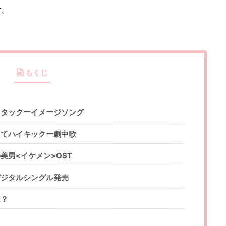
す。
もくじ
・タックーイメージソング
ってハイキックー劇中歌
美男<イケメン>OST
デジタルシングル発売
は？