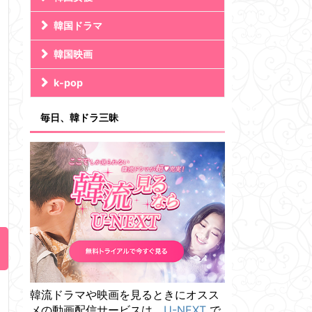
韓国ドラマ
韓国映画
k-pop
毎日、韓ドラ三昧
韓流ドラマや映画を見るときにオスス
メの動画配信サービスは、
U-NEXT
で