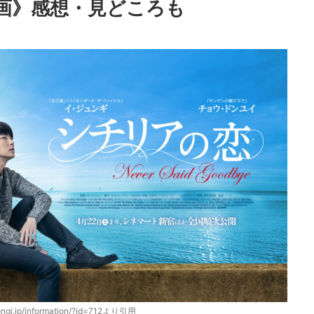
画》感想・見どころも
joongi.jp/information/?id=712より引用