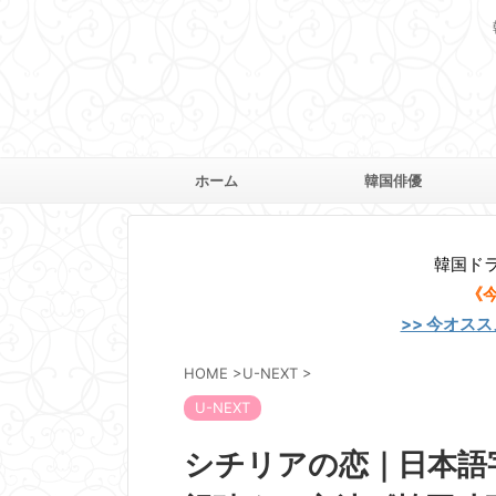
ホーム
韓国俳優
韓国ド
《
>> 今オス
HOME
>
U-NEXT
>
U-NEXT
シチリアの恋｜日本語