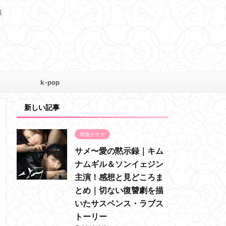
報
k-pop
新しい記事
韓国ドラマ
サメ〜愛の黙示録｜キム
ナムギル＆ソンイェジン
主演！感想と見どころま
とめ｜切ない復讐劇を描
いたサスペンス・ラブス
トーリー