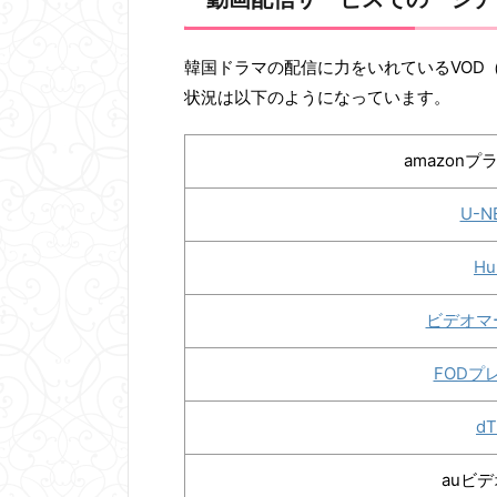
韓国ドラマの配信に力をいれているVOD
状況は以下のようになっています。
amazon
U-N
Hu
ビデオマ
FODプ
d
auビ