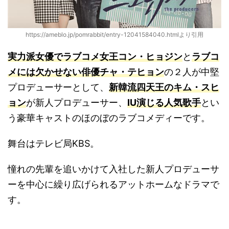
https://ameblo.jp/pomrabbit/entry-12041584040.htmlより引用
実力派女優でラブコメ女王コン・ヒョジン
と
ラブコ
メには欠かせない俳優チャ・テヒョン
の２人が中堅
プロデューサーとして、
新韓流四天王のキム・スヒ
ョン
が新人プロデューサー、
IU演じる人気歌手
とい
う豪華キャストのほのぼのラブコメディーです。
舞台はテレビ局KBS。
憧れの先輩を追いかけて入社した新人プロデューサ
ーを中心に繰り広げられるアットホームなドラマで
す。