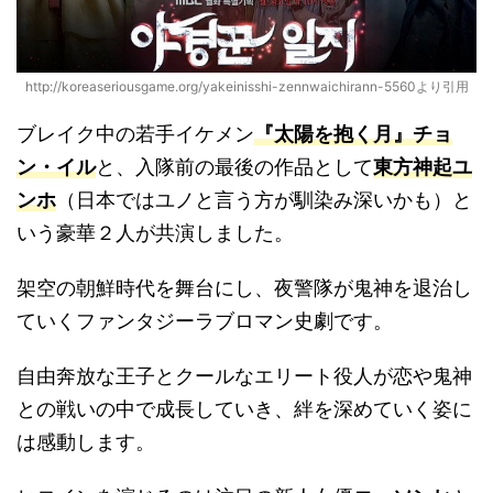
http://koreaseriousgame.org/yakeinisshi-zennwaichirann-5560より引用
ブレイク中の若手イケメン
『太陽を抱く月』チョ
ン・イル
と、入隊前の最後の作品として
東方神起ユ
ンホ
（日本ではユノと言う方が馴染み深いかも）と
いう豪華２人が共演しました。
架空の朝鮮時代を舞台にし、夜警隊が鬼神を退治し
ていくファンタジーラブロマン史劇です。
自由奔放な王子とクールなエリート役人が恋や鬼神
との戦いの中で成長していき、絆を深めていく姿に
は感動します。