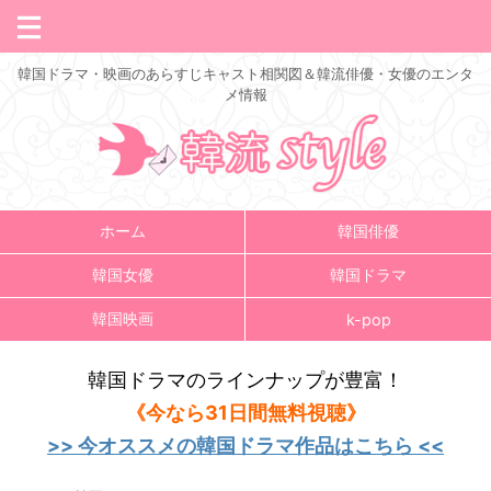
韓国ドラマ・映画のあらすじキャスト相関図＆韓流俳優・女優のエンタ
メ情報
ホーム
韓国俳優
韓国女優
韓国ドラマ
韓国映画
k-pop
韓国ドラマのラインナップが豊富！
《今なら31日間無料視聴》
>> 今オススメの韓国ドラマ作品はこちら <<