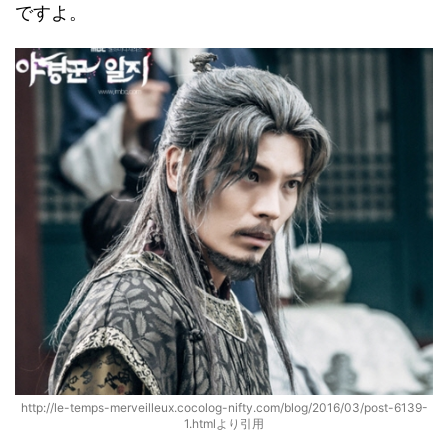
ですよ。
http://le-temps-merveilleux.cocolog-nifty.com/blog/2016/03/post-6139-
1.htmlより引用