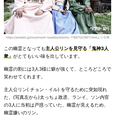
https://ameblo.jp/mushroom-toadstool/entry-11897523907.htmlより引用
この幽霊となっても
主人公リンを見守る「鬼神3人
衆」
がとてもいい味を出しています。
幽霊の割には3人3様に癖が強くて、ところどころで
笑わせてくれます。
主人公リン( チョン・イル) を守るために突如現れ
た、(写真左から)太っちょ政丞、ランイ、ソン内官
の3人に当初は戸惑っていた、幽霊が見えるため、
幽霊嫌いのリン。