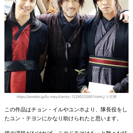
https://ameblo.jp/fu-may4/entry-12295235901.htmlより引用
この作品はチョン・イルやユンホより、隊長役をし
たユン・テヨンにかなり助けられたと思います。