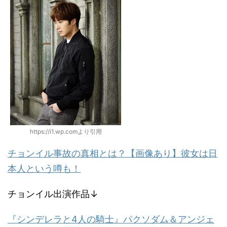
https://i1.wp.comより引用
チョンイル事故の真相とは？【画像あり】彼女は日
本人という噂も！
チョンイル出演作品↓
『シンデレラと4人の騎士』パクソダム＆アンジェ