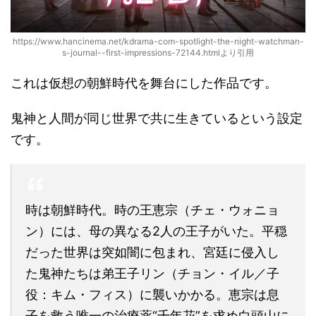
https://www.hancinema.net/kdrama-com-spotlight-the-night-watchman-
s-journal--first-impressions-72144.htmlより引用
これは仮想の朝鮮時代を舞台にした作品です。
鬼神と人間が同じ世界で共に生きているという設定
です。
時は朝鮮時代。時の王恵宗（チェ・ウォニョ
ン）には、母の異なる2人の王子がいた。平穏
だった世界は突如闇に包まれ、宮廷に侵入し
た鬼神たちは弟王子リン（チョン・イル／子
役：キム・フィス）に襲いかかる。恵宗は息
子を救う唯一の治療薬“千年花”を求め白頭山に