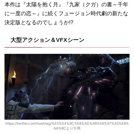
本作は『太陽を抱く月』『九家（クガ）の書～千年
に一度の恋～』に続くフュージョン時代劇の新たな
決定版となるのでしょうか!?
大型アクション＆VFXシーン
https://twitter.com/hashtag/%E5%A4%9C%E8%AD%A6%E6%97%A5%E8%
AA%8Cより引用