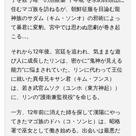
住むマゴ族を訪ねるが、朝鮮征服を目論む龍
神族のサダム（キム・ソンオ）の邪術によっ
て暴君に変豹。宮中では思わぬ悲劇が巻き起
こる…。
それから12年後。宮廷を追われ、気ままな遊
び人に成長したリンは、密かに“鬼神が見える
能力”に悩まされていた。リンに代わって王位
に就いた異母兄キサン君（キム・フンス）
は、若き武官ムソク（ユンホ（東方神起））
に、リンの“護衛兼監視役”を命じる。
一方、12年前に消えた姉を探して漢陽にやっ
てきたマゴ族のドハ（コ・ソンヒ）は、昭格
署で巫女として働き始める。出会いは最悪だ