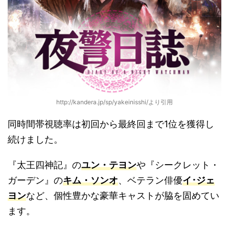
http://kandera.jp/sp/yakeinisshi/より引用
同時間帯視聴率は初回から最終回まで1位を獲得し
続けました。
『太王四神記』の
ユン・テヨン
や『シークレット・
ガーデン』の
キム・ソンオ
、ベテラン俳優
イ･ジェ
ヨン
など、個性豊かな豪華キャストが脇を固めてい
ます。