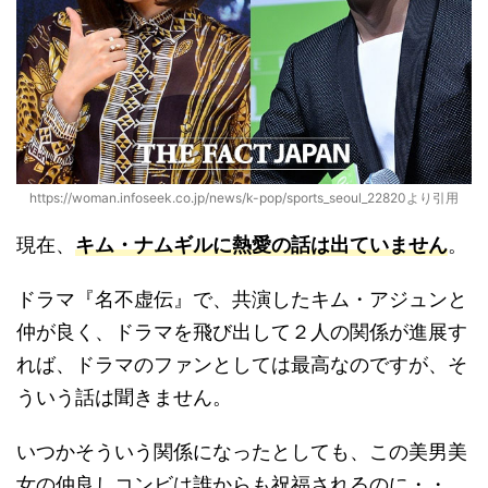
https://woman.infoseek.co.jp/news/k-pop/sports_seoul_22820より引用
現在、
キム・ナムギルに熱愛の話は出ていません
。
ドラマ『名不虚伝』で、共演したキム・アジュンと
仲が良く、ドラマを飛び出して２人の関係が進展す
れば、ドラマのファンとしては最高なのですが、そ
ういう話は聞きません。
いつかそういう関係になったとしても、この美男美
女の仲良しコンビは誰からも祝福されるのに・・。