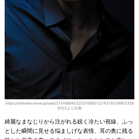
https://matome.naver.jp/odai/2141689403253165601/214313039903359
9703より引用
綺麗なまなじりから注がれる鋭く冷たい視線、ふっ
とした瞬間に見せる悩ましげな表情、耳の奥に残る