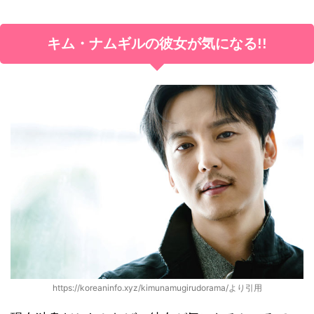
キム・ナムギルの彼女が気になる!!
https://koreaninfo.xyz/kimunamugirudorama/より引用