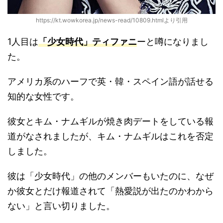
https://kt.wowkorea.jp/news-read/10809.htmlより引用
1人目は
「少女時代」ティファニ
ーと噂になりまし
た。
アメリカ系のハーフで英・韓・スペイン語が話せる
知的な女性です。
彼女とキム・ナムギルが焼き肉デートをしている報
道がなされましたが、キム・ナムギルはこれを否定
しました。
彼は「少女時代」の他のメンバーもいたのに、なぜ
か彼女とだけ報道されて「熱愛説が出たのかわから
ない」と言い切りました。