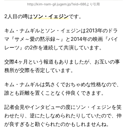
http://kim-nam-gil.jugem.jp/?eid=686より引用
2人目の噂は
ソン・イェジン
です。
キム・ナムギルとソン・イェジンは2013年のドラ
マ『サメ～愛の黙示録～』と2014年の映画『パイ
レーツ』の2作を連続して共演しています。
交際4ヶ月という報道もありましたが、お互いの事
務所が交際を否定しています。
キム・ナムギルは気さくでおちゃめな性格なので、
誰とも距離を置くことなく仲良くできます。
記者会見やインタビューの度にソン・イェジンを笑
わせたり、逆にたしなめられたりしていたので、仲
が良すぎると勘ぐられたのかもしれませんね。