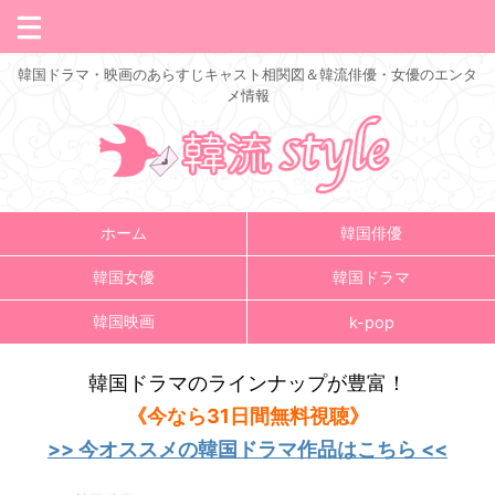
韓国ドラマ・映画のあらすじキャスト相関図＆韓流俳優・女優のエンタ
メ情報
ホーム
韓国俳優
韓国女優
韓国ドラマ
韓国映画
k-pop
韓国ドラマのラインナップが豊富！
《今なら31日間無料視聴》
>> 今オススメの韓国ドラマ作品はこちら <<