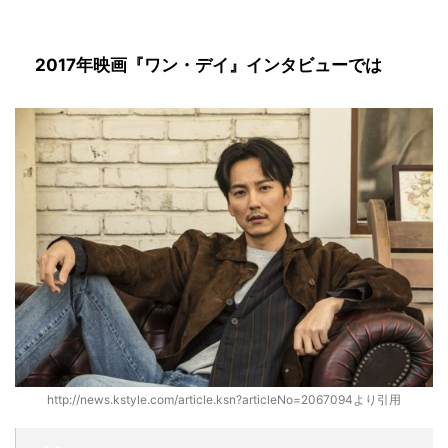
2017年映画『ワン・デイ』インタビューでは
http://news.kstyle.com/article.ksn?articleNo=2067094より引用