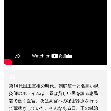
第14代国王宣祖の時代。朝鮮随一と名高い鍼
灸師のホ・イムは、昼は貧しい民を診る恵民
署で働く医官、夜は高官への秘密診療を行っ
て荒稼ぎしていた。そんなある日、王の鍼治