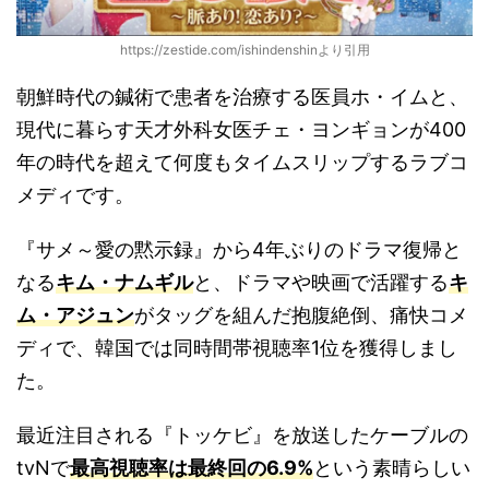
https://zestide.com/ishindenshinより引用
朝鮮時代の鍼術で患者を治療する医員ホ・イムと、
現代に暮らす天才外科女医チェ・ヨンギョンが400
年の時代を超えて何度もタイムスリップするラブコ
メディです。
『サメ～愛の黙示録』から4年ぶりのドラマ復帰と
なる
キム・ナムギル
と、ドラマや映画で活躍する
キ
ム・アジュン
がタッグを組んだ抱腹絶倒、痛快コメ
ディで、韓国では同時間帯視聴率1位を獲得しまし
た。
最近注目される『トッケビ』を放送したケーブルの
tvNで
最高視聴率は最終回の6.9%
という素晴らしい