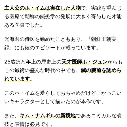
主人公のホ・イムは実在した人物
で、実践を重んじ
る医療で朝鮮の鍼灸学の発展に大きく寄与した才能
ある医員でした。
光海君の侍医を勤めたこともあり、『朝鮮王朝実
録』にも彼のエピソードが載っています。
25歳ほど年上の歴史上の
天才医師ホ・ジュン
からも
この鍼術の盛んな時代の中でも、
鍼の腕前を認めら
れています
。
このホ・イムを愛らしくおちゃめだけど、かっこい
いキャラクターとして描いたのが本作です。
また、
キム・ナムギルの新境地
であるコミカルな演
技と表情は必見です。