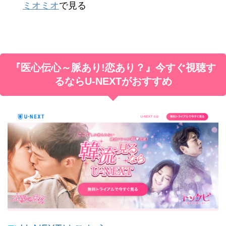
ミオミオ
で見る
『医心伝心～脈あり!恋あり？』
今すぐ視聴す
るならU-NEXTがおすすめ