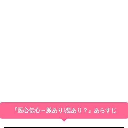
『医心伝心～脈あり!恋あり？』あらすじ