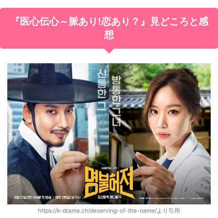
『医心伝心～脈あり!恋あり？』見どころと感
想
https://k-drama.ch/deserving-of-the-name/より引用