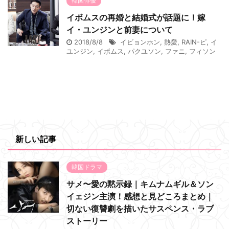
韓国俳優
イボムスの再婚と結婚式が話題に！嫁
イ・ユンジンと前妻について
2018/8/8
イビョンホン
,
熱愛
,
RAIN-ピ
,
イ
ユンジン
,
イボムス
,
パクユソン
,
ファニ
,
フィソン
新しい記事
韓国ドラマ
サメ〜愛の黙示録｜キムナムギル＆ソン
イェジン主演！感想と見どころまとめ｜
切ない復讐劇を描いたサスペンス・ラブ
ストーリー